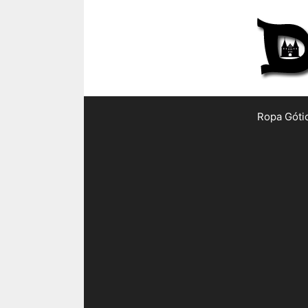
Saltar
al
contenido
Ropa Góti